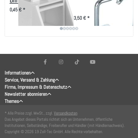
Blindeinsätze
40x40mm, vertikale
Kabelführung
0,45 € *
3,50 € *
Informationen
Service, Versand & Zahlung
Firma, Impressum & Datenschutz
Newsletter abonnieren
Themes
* Alle Preise zzgl. MwSt., zzgl.
Versandkosten
Das Angebot dieses Portals richtet sich an Unternehmen, öffentliche
Institutionen, Selbständige, Freiberufler und Händler (mit Händlernachweis).
Copyright © 2026 19 Zoll-Tec GmbH. Alle Rechte vorbehalten.