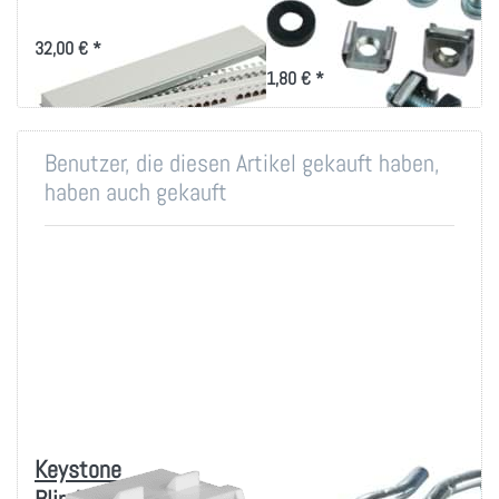
19 Zoll-Technik
37668.1 19" Patchpanel 1HE mit
24x RJ45
Montageset für 19 Zoll
32,00 € *
Befestigung
1,80 € *
Benutzer, die diesen Artikel gekauft haben,
haben auch gekauft
Keystone
Rangierbügel