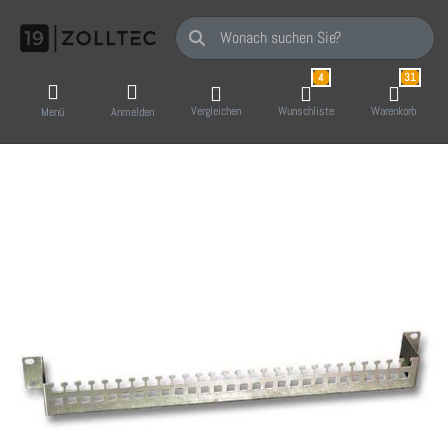
Geben Sie einen Suchbegriff ein. Während Sie
4
31
Vergleichen
Wunschliste
Warenkorb
Menü
Anmelden