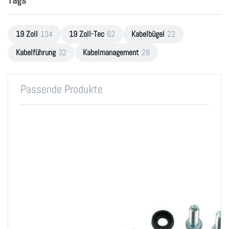
19 Zoll
134
19 Zoll-Tec
62
Kabelbügel
22
Kabelführung
32
Kabelmanagement
28
Passende Produkte
Patchpanel CAT.5E
Montageset M6 für