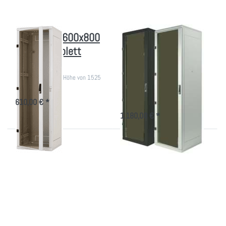
(BxT),
komplett
zerlegbar
IT-Schrank 600x800
Schmaler
(BxT), komplett
Akustikschrank -
zerlegbar
Serverschrank
600mm breit
800kg Tragekraft, Höhe von 1525
bis 2105mm.
19 Zoll Rack 1970mm hoch mit
Kühlung
610,00 € *
1.180,00 € *
Drücken Sie
Drücken Sie ENTER für
ENTER für mehr
mehr Optionen zu kleiner
Optionen zu
DSGVO
Klimatisierter IT-
Datensicherheitsschrank
Schrank
Energieverbrauch
A+++