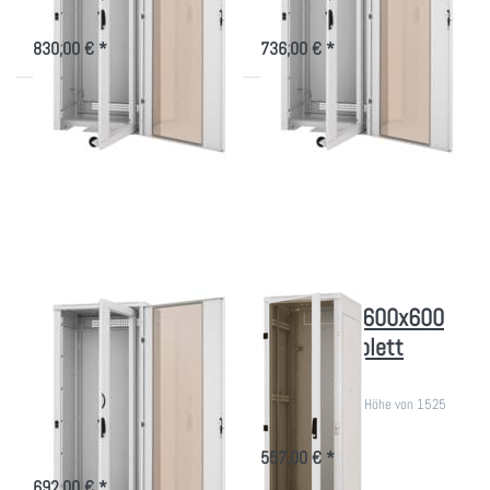
Schwenkrahmen,1970mm hoch
Schwenkrahmen für schwere
Einbauten
830,00 € *
736,00 € *
Drücken Sie
Drücken
ENTER für mehr
Sie
Optionen zu
ENTER
Audioschrank
für mehr
mit
Optionen
Schwenkrahmen
zu IT-
24 HE
Schrank
Montagehöhe,
600x600
ohne Glastür
(BxT),
komplett
zerlegbar
Audioschrank mit
IT-Schrank 600x600
Schwenkrahmen 24
(BxT), komplett
HE Montagehöhe,
zerlegbar
ohne Glastür
800kg Tragekraft, Höhe von 1525
bis 2105mm.
19 Zoll Rack 1300mm hoch mit
Schwenkrahmen für schwere
557,00 € *
Einbauten
692,00 € *