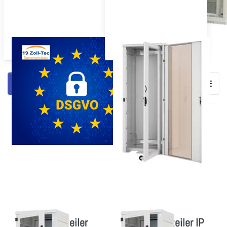
DSGVO-Datenschutzschrank
Sonderausführungen
Filtern & Sortieren
Drücken Sie
Drücken Sie
ENTER für mehr
ENTER für mehr
Optionen zu
Optionen zu
Industrieverteiler
Industrieverteiler
IP54, Staubdicht
IP 30, für die
Produktion
Industrieverteiler
Industrieverteiler IP