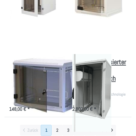
Drücken Sie
Drücken Sie
ENTER für mehr
ENTER für mehr
Optionen zu
Optionen zu
Kleiner
Kleiner
Netzwerkschrank
Klimatisierter IT-
mit Glastür für
Schrank
19 Zoll
Energieverbrauch
A++
Kleiner
Kleiner Klimatisierter
Netzwerkschrank
IT-Schrank
mit Glastür für 19
Energieverbrauch
Zoll
A++
Gehäuse mit abnehmbaren
Sehr leise mit Inverter-Technologie
Seitenteilen für 19"-Technik
- Bürotauglich!
148,00 € *
2.800,00 € *
Zurück
1
2
3
4
6
Weiter