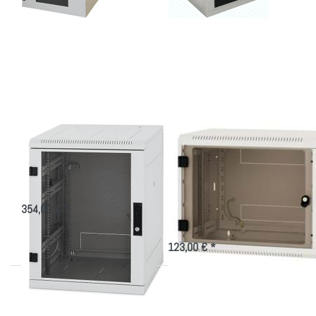
Drücken
Drücken Sie
Sie
ENTER für
ENTER
mehr
für mehr
Optionen zu
Optionen
Stabiler
zu kleiner
Wandschrank
EDV-
mit Glastür
Schrank
für 19"-
600x600
Technik
(BxT)
kleiner EDV-Schrank
Stabiler
600x600 (BxT)
Wandschrank mit
Glastür für 19"-
800kg Tragekraft Triton Schrank
15-27 HE als kleiner IT-Schrank
Technik
mit 19"-Technologie
354,00 € *
Kleiner Netzwerkschrank in versch.
Höhen und Tiefen
123,00 € *
Drücken Sie
Drücken
ENTER für
Sie
mehr
ENTER