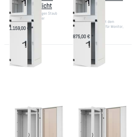
IP54, Staubdicht
30, für die
Produktion
kompakte Station gegen Staub
und Feuchtigkeit in der
kompakte Station mit dem
Fertigungsstraße
geschützten Bereich für Monitor,
1.159,00 € *
Tastatur und Technik
875,00 € *
Drücken Sie
Drücken Sie
ENTER für mehr
ENTER für mehr
Optionen zu
Optionen zu
Audioschrank
Audioschrank
mit
mit
Schwenkrahmen
Schwenkrahmen
40 HE
30 HE
Montagehöhe
Montagehöhe
Audioschrank mit
Audioschrank mit
Schwenkrahmen 40
Schwenkrahmen 30
HE Montagehöhe
HE Montagehöhe
19 Zoll Rack mit
19 Zoll Rack 1518mm hoch mit