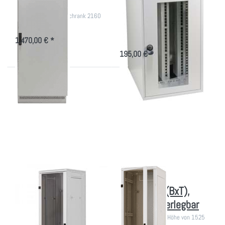
nach DSGVO
vertikal, 10HE
horizontal
DSGVO Datenschutzschrank 2160
mm hoch
10" bzw. 19" Wandverteiler
vertikale oder horizontale Montage
1.470,00 € *
195,00 € *
Drücken Sie
Drücken
ENTER für
Sie ENTER
mehr Optionen
für mehr
zu Triton
Optionen
Data-Rack
zu IT-
600x1000mm
Schrank
von 37 bis 45
600x1000
HE
(BxT),
komplett
zerlegbar
Triton Data-Rack
IT-Schrank
600x1000mm von
600x1000 (BxT),
37 bis 45 HE
komplett zerlegbar
1200 kg Tragekraft, für schwere
800kg Tragekraft, Höhe von 1525