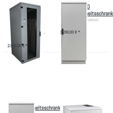
Klimatisierter IT-
kleiner DSGVO
Schrank
Datensicherheitsschrank
Energieverbrauch
Datenschutzschrank halbhoch
nach DSGVO
A+++
1.280,00 € *
In-Rack Montage mit Inverter-
Technologie!
2.990,00 € *
Drücken Sie ENTER für
Drücken Sie
mehr Optionen zu
ENTER für
Datensicherheitsschrank
mehr
nach DSGVO
Optionen zu
Wandgehäuse
5HE vertikal,
10HE
horizontal
Datensicherheitsschrank
Wandgehäuse 5HE