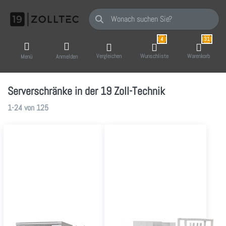
Geben Sie einen Suchbegriff ein. Während Sie
4
31
Vergleichen
Wunschliste
Warenkorb
Menü
Anmelden
Serverschränke in der 19 Zoll-Technik
Suchergebnisse:
1-24
von
125