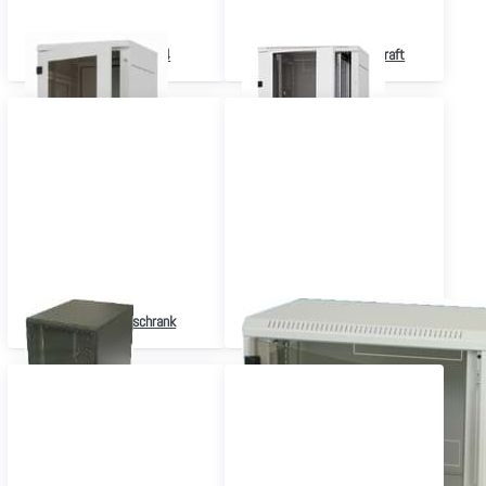
Serverschrank IP54
19" Rack Hohe Tragekraft
kleiner Serverschrank
Serverschrank Wandmontage