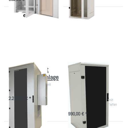
Drücken
Drücken Sie
Sie ENTER
ENTER für
für mehr
mehr Optionen
Optionen
zu Kleiner
zu EDV-
Akustikschrank
Schrank
-
mit
Serverschrank
seitlicher
600mm breit
Kühlanlage
EDV-Schrank mit
Kleiner
seitlicher Kühlanlage
Akustikschrank -
Serverschrank
830-1960W Kühlleistung mit
Kompakt-Kühlgerät
600mm breit
2.200,00 € *
19 Zoll Rack 1300mm hoch mit
Kühlung versch. Farben und Tiefen
990,00 € *