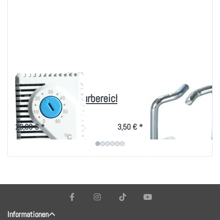
Thermostat für
Rangierbügel
Arbeitstemperaturbereich
40x40mm, vertikale
5-55°
Kabelführung
29,00 € *
3,50 € *
Informationen