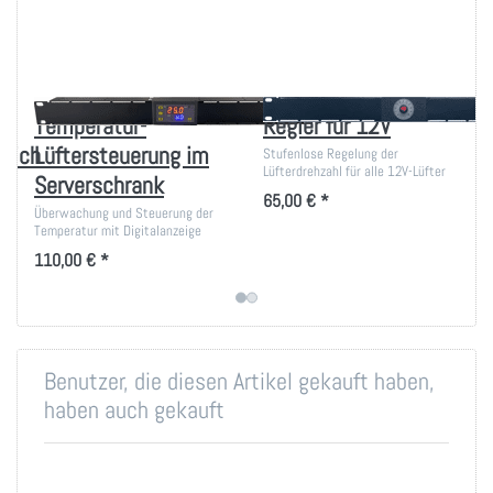
Temperatur-
Regler für 12V
reich
Lüftersteuerung im
Stufenlose Regelung der
Lüfterdrehzahl für alle 12V-Lüfter
Serverschrank
65,00 € *
Überwachung und Steuerung der
Temperatur mit Digitalanzeige
110,00 € *
Benutzer, die diesen Artikel gekauft haben,
haben auch gekauft