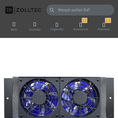
Geben Sie einen Suchbegriff ein. Während Sie
4
31
Vergleichen
Wunschliste
Warenkorb
Menü
Anmelden