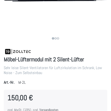
Möbel-Lüftermodul mit 2 Silent-Lüfter
Sehr leise Silent-Ventilatoren für Luftzirkulation im Schrank, Low
Noise - Zum Selbsteinbau
Art.-Nr.
M-2L
150,00 €
zzgl. MwSt. (19%), zzgl.
Versandkosten