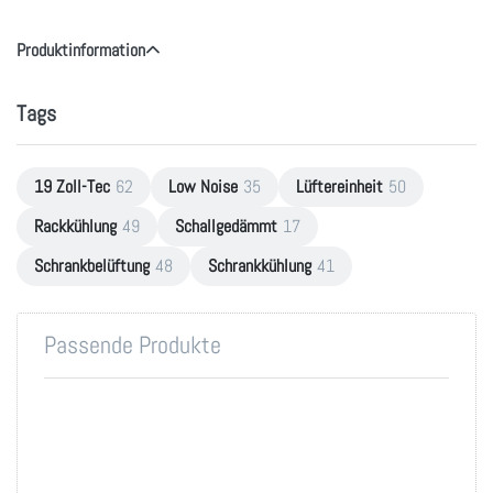
Produktinformation
Tags
19 Zoll-Tec
62
Low Noise
35
Lüftereinheit
50
Rackkühlung
49
Schallgedämmt
17
Schrankbelüftung
48
Schrankkühlung
41
Passende Produkte