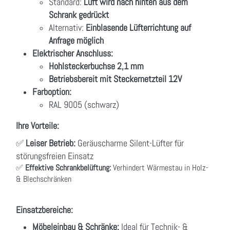
Standard:
Luft wird nach hinten aus dem
Schrank gedrückt
Alternativ:
Einblasende Lüfterrichtung auf
Anfrage möglich
Elektrischer Anschluss:
Hohlsteckerbuchse 2,1 mm
Betriebsbereit mit Steckernetzteil 12V
Farboption:
RAL 9005 (schwarz)
Ihre Vorteile:
✅
Leiser Betrieb:
Geräuscharme Silent-Lüfter für
störungsfreien Einsatz
✅
Effektive Schrankbelüftung:
Verhindert Wärmestau in Holz-
& Blechschränken
Einsatzbereiche:
Möbeleinbau & Schränke:
Ideal für Technik- &