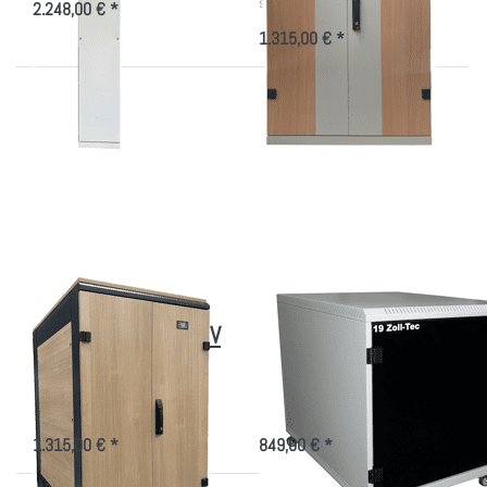
sensible Bereiche
2.248,00 € *
1.315,00 € *
Drücken
Drücken
Sie
Sie ENTER
ENTER
für mehr
für mehr
Optionen
Optionen
zu Mobiles
zu Büro
Office
EDV-
Rack 12
Schrank
HE, aus
gedämmt
Stahlblech
gegen
EDV Lärm
Büro EDV-Schrank
Mobiles Office Rack
gedämmt gegen EDV
12 HE, aus
Lärm
Stahlblech
Büro Serverschrank mit
Container für 19"-Technik als
optimierter Luftkühlung
Home Office Untertisch-Version
1.315,00 € *
849,00 € *