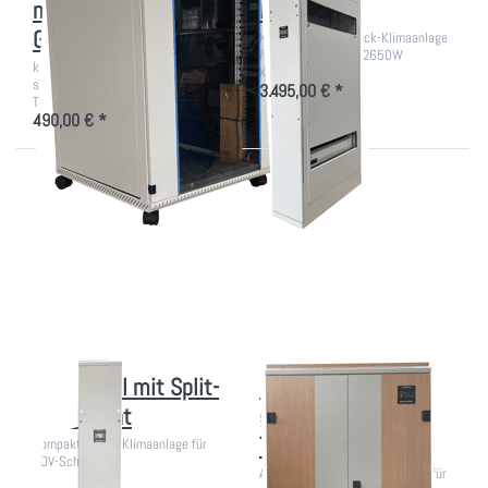
mit Rollen in versch.
Klimagerät
Größen
Kompakte Monoblock-Klimaanlage
für EDV-Schränke (2650W
kleiner, leiser Büro EDV-Schrank
Kühlung)
schallgedämmt gegen Lärm der IT-
3.495,00 € *
Technik
490,00 € *
Drücken
Drücken Sie
Sie ENTER
ENTER für
für mehr
mehr
Optionen
Optionen zu
zu
Büro IT-
Kühlmodul
Schrank
mit Split-
gedämmt
Klimagerät
gegen
Technimklärm
Kühlmodul mit Split-
Büro IT-Schrank
Klimagerät
gedämmt gegen
Technimklärm
Kompakte Split-Klimaanlage für
EDV-Schränke.
Akustikschrank mit Holzdesign für