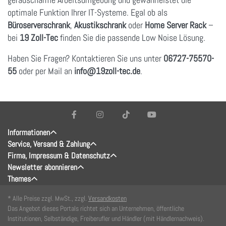
optimale Funktion Ihrer IT-Systeme. Egal ob als
Büroserverschrank
,
Akustikschrank
oder
Home Server Rack
–
bei
19 Zoll-Tec
finden Sie die passende Low Noise Lösung.
Haben Sie Fragen? Kontaktieren Sie uns unter
06727-75570-
55
oder per Mail an
info
@19zoll
-tec.de
.
Informationen
Service, Versand & Zahlung
Firma, Impressum & Datenschutz
Newsletter abonnieren
Themes
* Alle Preise zzgl. MwSt., zzgl.
Versandkosten
Das Angebot dieses Portals richtet sich an Unternehmen, öffentliche
Institutionen, Selbständige, Freiberufler und Händler (mit Händlernachweis).