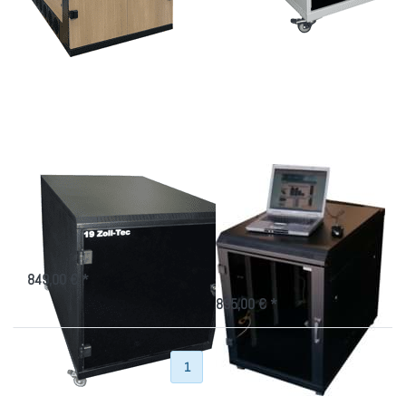
Drücken
Drücken
Sie ENTER
Sie ENTER
für mehr
für mehr
Optionen
Optionen
zu
zu Mobiler
Mobiles,
IT-Schrank,
schwarzes
aus
Office-
Stahlblech,
Rack
schwarz
Mobiles, schwarzes
Mobiler IT-Schrank,
Office-Rack
aus Stahlblech,
schwarz
Container für 19 Zoll-Technik als
Untertisch-Version
schwarzes Rack, 1030mm hoch,
für 19 Zoll-Technik am Arbeitsplatz
849,00 € *
895,00 € *
Zurück
1
2
Weiter