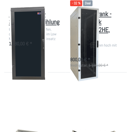
Kühlung
- 32 %
Deal
Kleiner Büro IT-
Akustikschrank -
Schrank mit Kühlung
EDV-Schrank
600x900, 42HE,
600mm breit, versch. Tiefen,
digital gesteuerte Lüfter im Low
lichtgrau
Noise-Rack für den Büroeinsatz
1.280,00 € *
19 Zoll Rack 1970mm hoch mit
Silent-Lüftern
800,00 € *
Niedrigster:
1.180,00 € *
Drücken
Drücken Sie
Sie
ENTER für
ENTER
mehr Optionen
für mehr
zu
Optionen
Akustikschrank
zu
mit Klimagerät
Großer
Büro IT-
Schrank
mit
Kühlung