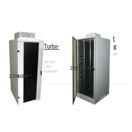
Optionen
Wärmerückführung
zu EDV-
Schrank
gedämmt
mit
Turbo-
Lüftung
EDV-Schrank
Serverschrank mit
gedämmt mit Turbo-
Wärmerückführung
Lüftung
EDV-Rack schallgedämmt gegen
Raumüberhitzung
1970mm hoch mit starken Luft-
Durchsatz. Sehr leise für den
2.250,00 € *
Einsatz in besonderen Bereichen.
2.200,00 € *
Drücken
Drücken
Sie
Sie
ENTER
ENTER
für mehr
für mehr
Optionen
Optionen
zu IT-
zu
Schrank
Akustik
Low
plus
Noise
Split-