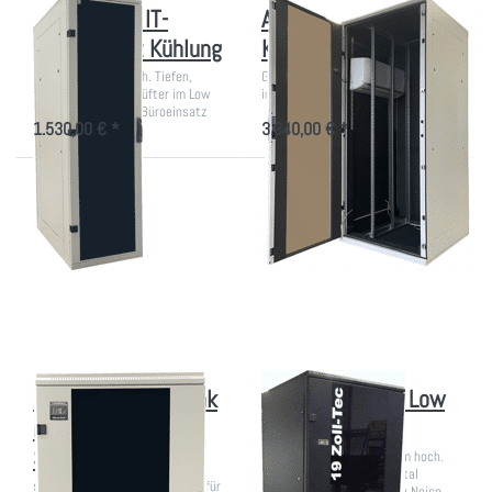
Großer Büro IT-
Akustikschrank mit
Schrank mit Kühlung
Klimagerät
600mm breit, versch. Tiefen,
Großer EDV-Schrank mit Kühlung
digital gesteuerte Lüfter im Low
im Büro
Noise-Rack für den Büroeinsatz
1.530,00 € *
3.340,00 € *
Drücken
Drücken Sie
Sie
ENTER für
ENTER
mehr Optionen
für mehr
zu
Optionen
Akustikschrank
zu
Low Noise
Kleiner
EDV-
Schrank
mit Low
Noise-
System
Kleiner EDV-Schrank
Akustikschrank Low
mit Low Noise-
Noise
System
800mm breit und 1970mm hoch.
Großes EDV-Rack mit digital
sehr leise, gesteuerte Kühlung für
gesteuerter Kühlung - Low Noise