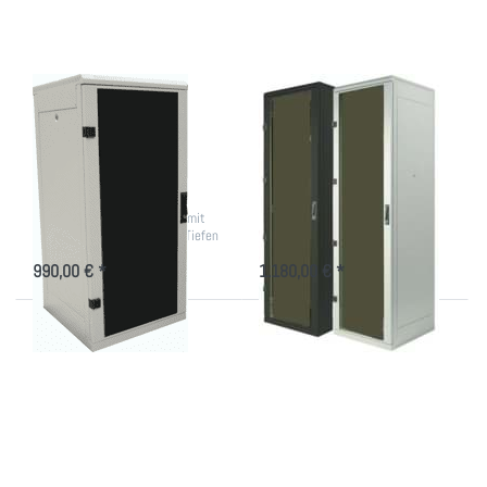
600mm breit
600mm breit
Kleiner
Schmaler
Akustikschrank -
Akustikschrank -
Serverschrank
Serverschrank
600mm breit
600mm breit
19 Zoll Rack 1300mm hoch mit
19 Zoll Rack 1970mm hoch mit
Kühlung versch. Farben und Tiefen
Kühlung
990,00 € *
1.180,00 € *
Drücken
Drücken Sie
Sie
ENTER für
ENTER
mehr Optionen
für mehr
zu
Optionen
Akustikschrank
zu
- EDV-Schrank
Kleiner
600x900,
Büro IT-
42HE, lichtgrau
Schrank
mit