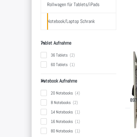
D
Rollwagen für Tablets/iPads
me
Notebook/Laptop Schrank
Sy
S
Tablet Aufnahme
Tablet Aufnahme
36 Tablets
Sy
60 Tablets
Sc
No
Notebook Aufnahme
Notebook Aufnahme
Roll
von 
20 Notebooks
etc.
897
8 Notebooks
14 Notebooks
D
16 Notebooks
EN
80 Notebooks
Op