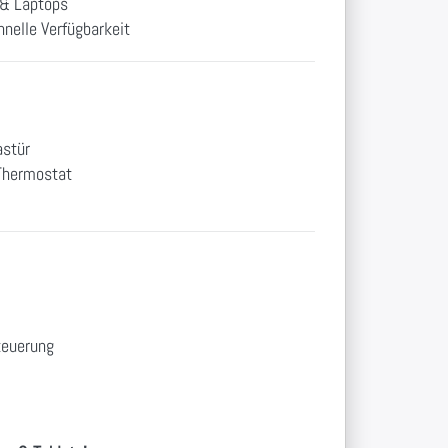
 & Laptops
nelle Verfügbarkeit
astür
 Thermostat
teuerung