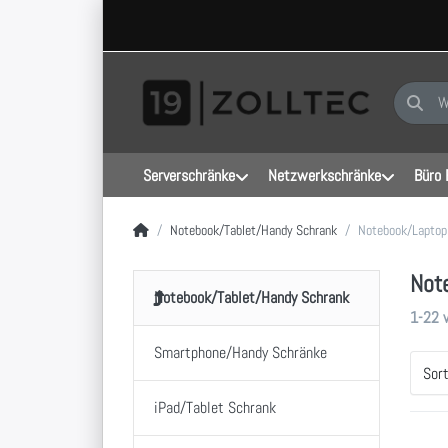
Geben Sie
Serverschränke
Netzwerkschränke
Büro 
Startseite
Notebook/Tablet/Handy Schrank
Notebook/Laptop
Not
Notebook/Tablet/Handy Schrank
Sucher
1-22
Smartphone/Handy Schränke
Sor
iPad/Tablet Schrank