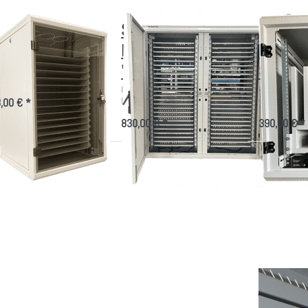
tebook-
System
Notebo
ndschrank
Doppelschrank
Wandsch
"Notebook"
8 Gerät
akter Wandschrank für 16
ebooks
Platzsparende Unterbringung für
Sichere Aufbe
Notebooks und Tablets
Ladestation
,00 € *
830,00 € *
390,00 € *
ücken Sie
Drücken Sie
Drücken
NTER für
ENTER für
Sie ENTER
mehr
mehr
für mehr
tionen zu
Optionen zu
Optionen
USB-C
Induktive
zu Gegen
istungs-
Ladestation
Wärmestau
destation
im Tablet-
10-Port
Schrank
B-C Leistungs-
Induktive
Gegen 
destation 10-
Ladestation
im Tabl