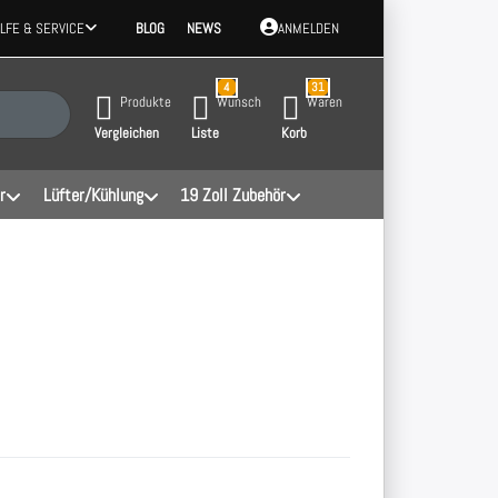
ILFE & SERVICE
BLOG
NEWS
ANMELDEN
4
31
 Ergebnisse. Drücken Sie die Eingabetaste, um alle Ergebnisse aufzurufen.
Produkte
Wunsch
Waren
Vergleichen
Liste
Korb
r
Lüfter/Kühlung
19 Zoll Zubehör