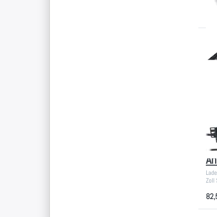
E
St
St
mi
An
Lade
Zoll
82,