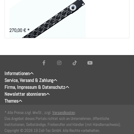
Turbo Lüftereinheit
regelbar für hohe
Luftleistung
270,00 € *
Informationen
Service, Versand & Zahlung
Firma, Impressum & Datenschutz
Newsletter abonnieren
Themes
* Alle Preise zzgl. MwSt., zzgl.
Versandkosten
Das Angebot dieses Portals richtet sich an Unternehmen, öffentliche
Institutionen, Selbständige, Freiberufler und Händler (mit Händlernachweis).
Copyright © 2026 19 Zoll-Tec GmbH. Alle Rechte vorbehalten.