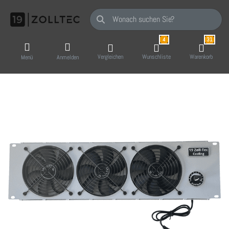
Geben Sie einen Suchbegriff ein. Während Sie
4
31
Vergleichen
Wunschliste
Warenkorb
Menü
Anmelden