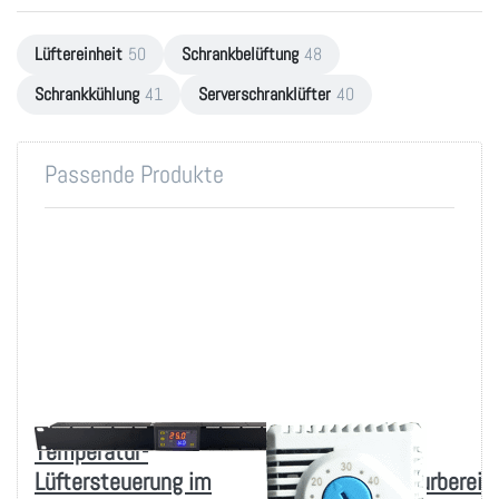
Lüftereinheit
50
Schrankbelüftung
48
Schrankkühlung
41
Serverschranklüfter
40
Passende Produkte
Temperatur-
Thermostat für
Lüftersteuerung im
Arbeitstemperaturbereic