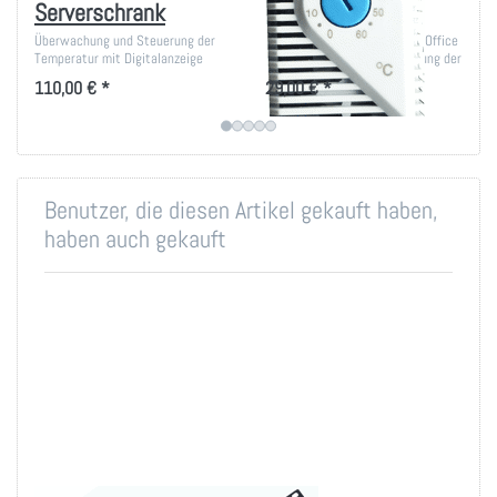
Serverschrank
5-55°
Überwachung und Steuerung der
Betriebsbereit eingebaut im Office
Temperatur mit Digitalanzeige
Rack für geregelte Abschaltung der
Lüfter
110,00 € *
29,00 € *
Benutzer, die diesen Artikel gekauft haben,
haben auch gekauft